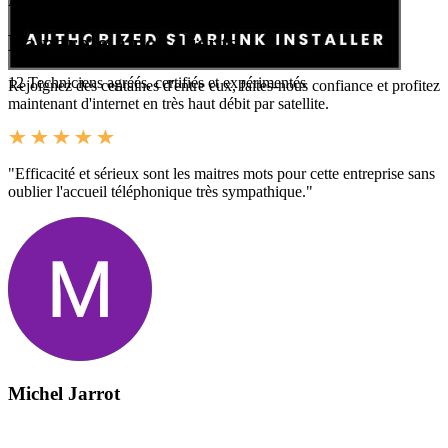
Avis Google
La parole à nos clients
12
Techniciens agréés, certifiés et expérimentés
Rejoignez des centaines d'entre eux, faites-nous confiance et profitez
maintenant d'internet en très haut débit par satellite.
"Efficacité et sérieux sont les maitres mots pour cette entreprise sans
oublier l'accueil téléphonique très sympathique."
Michel Jarrot