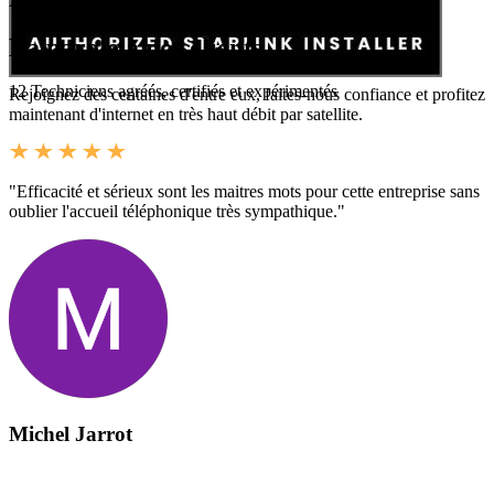
Avis Google
La parole à nos clients
12
Techniciens agréés, certifiés et expérimentés
Rejoignez des centaines d'entre eux, faites-nous confiance et profitez
maintenant d'internet en très haut débit par satellite.
"Efficacité et sérieux sont les maitres mots pour cette entreprise sans
oublier l'accueil téléphonique très sympathique."
Michel Jarrot