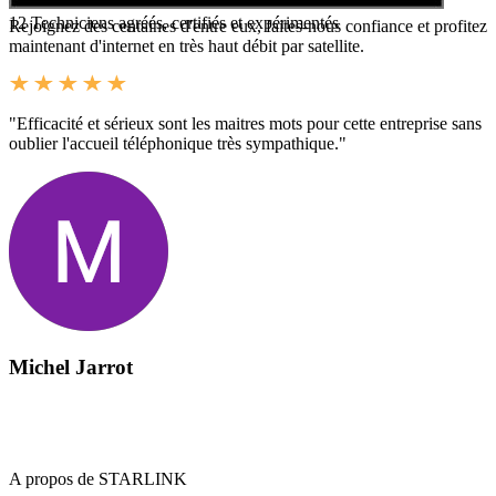
12
Techniciens agréés, certifiés et expérimentés
Rejoignez des centaines d'entre eux, faites-nous confiance et profitez
maintenant d'internet en très haut débit par satellite.
"Efficacité et sérieux sont les maitres mots pour cette entreprise sans
oublier l'accueil téléphonique très sympathique."
Michel Jarrot
A propos de STARLINK